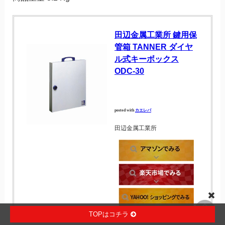
田辺金属工業所 鍵用保
管箱 TANNER ダイヤ
ル式キーボックス
ODC-30
posted with
カエレバ
田辺金属工業所
TOPはコチラ