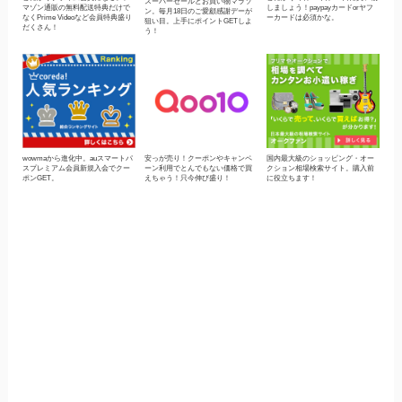
スーパーセールとお買い物マラソ
マゾン通販の無料配送特典だけで
しましょう！paypayカードorヤフ
ン。毎月18日のご愛顧感謝デーが
なくPrime Videoなど会員特典盛り
ーカードは必須かな。
狙い目。上手にポイントGETしよ
だくさん！
う！
wowmaから進化中。auスマートパ
安っが売り！クーポンやキャンペ
国内最大級のショッピング・オー
スプレミアム会員新規入会でクー
ーン利用でとんでもない価格で買
クション相場検索サイト。購入前
ポンGET。
えちゃう！只今伸び盛り！
に役立ちます！