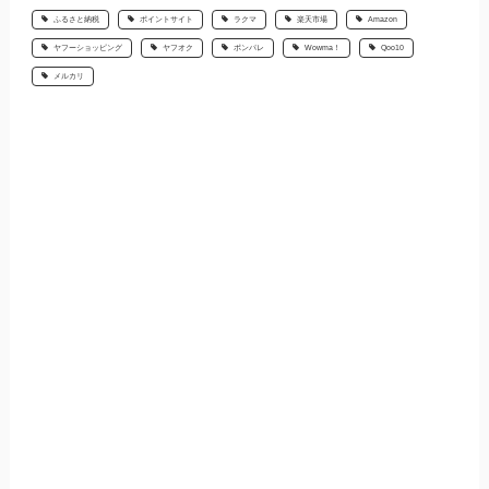
ふるさと納税
ポイントサイト
ラクマ
楽天市場
Amazon
ヤフーショッピング
ヤフオク
ポンパレ
Wowma！
Qoo10
メルカリ