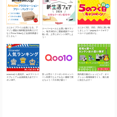
とにかくプライム会員になる。ア
とにかく5日、15日、25日に買い物
スーパーセールとお買い物マラソ
マゾン通販の無料配送特典だけで
しましょう！paypayカードorヤフ
ン。毎月18日のご愛顧感謝デーが
なくPrime Videoなど会員特典盛り
ーカードは必須かな。
狙い目。上手にポイントGETしよ
だくさん！
う！
wowmaから進化中。auスマートパ
安っが売り！クーポンやキャンペ
国内最大級のショッピング・オー
スプレミアム会員新規入会でクー
ーン利用でとんでもない価格で買
クション相場検索サイト。購入前
ポンGET。
えちゃう！只今伸び盛り！
に役立ちます！