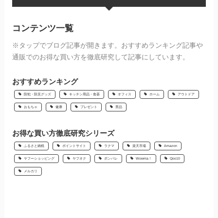
コンテンツ一覧
※タップでブログ記事が開きます。おすすめランキング記事や
通販でのお得な買い方を徹底研究して記事にしています。
おすすめランキング
防犯・防災グッズ
キッチン用品・食器
オフィス
ホーム
アウトドア
おもちゃ
健康
プレゼント
景品
お得な買い方徹底研究シリーズ
ふるさと納税
ポイントサイト
ラクマ
楽天市場
Amazon
ヤフーショッピング
ヤフオク
ポンパレ
Wowma！
Qoo10
メルカリ