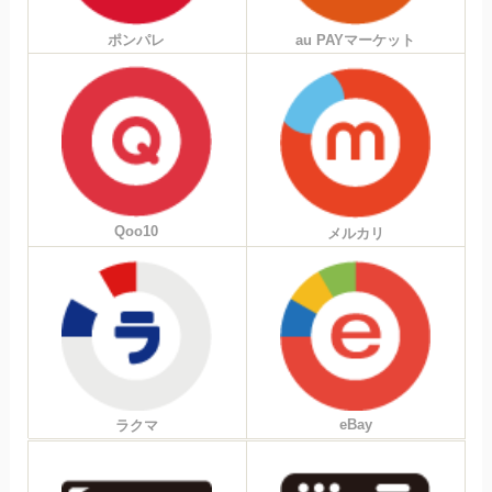
ポンパレ
au PAYマーケット
Qoo10
メルカリ
eBay
ラクマ