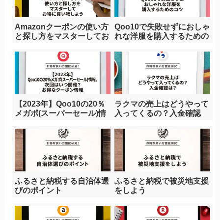
Amazonクーポンの使い方
Qoo10で失敗せずにおしゃ
と探し方をマスターしてお
れな洋服を購入するための
得に買い物しよう
コツ
【2023年】Qoo10の20％
ラクマの売上はどうやって
メガポ(スーパーセール)情
入ってくるの？入金確認
報。次回はいつ開催？お得
は？
なクーポン情報
ふるさと納税する自治体選
ふるさと納税で被災地支援
びのポイント
をしよう