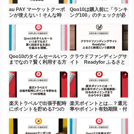
au PAY マーケットクーポ
Qoo10は購入前に「ランキ
ンが使えない！そんな時
ング100」のチェックが必
は…
須！！
Qoo10のタイムセールいつ
クラウドファンディングサ
までなの？賢く利用する方
イト Readyfor ふるさと
法と仕組みを理解。
納税という選択肢
楽天トラベルで出張手配時
楽天ポイントとは…？還元
にポイントを貯める7つの
率やポイント有効期限・付
攻略法
与のタイミングまでわかり
やすく説明