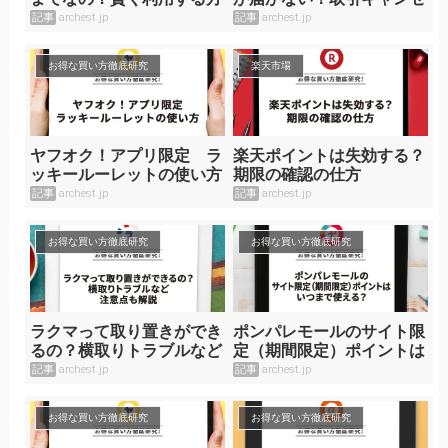
法と仕組みを理解。
ルをする方法
記事
archest.jp
記事
archest.jp
お得な買い方徹底研究
楽天市場
ヤフオク！アプリ限定 ラ
楽天ポイントは失効する？
ッキールーレットの使い方
期限の確認の仕方
記事
archest.jp
記事
archest.jp
お得な買い方徹底研究
お得な買い方徹底研究
ラクマって取り置きができ
ポンパレモールのサイト限
るの？横取りトラブルなど
定（期間限定）ポイントは
注意点も解説
いつまで使える？
記事
archest.jp
記事
archest.jp
お得な買い方徹底研究
お得な買い方徹底研究