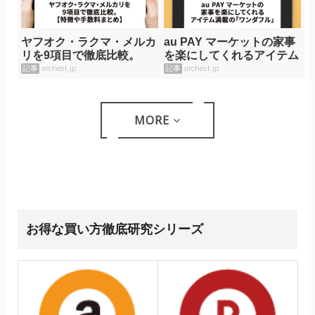
ヤフオク・ラクマ・メルカ
au PAY マーケットの家事
リを9項目で徹底比較。
を楽にしてくれるアイテム
【特徴や手数料まとめ】
満載の「ワンダフル」
記事
archest.jp
記事
archest.jp
MORE
お得な買い方徹底研究シリーズ