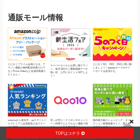
通販モール情報
とにかくプライム会員になる。ア
とにかく5日、15日、25日に買い物
スーパーセールとお買い物マラソ
マゾン通販の無料配送特典だけで
しましょう！paypayカードorヤフ
ン。毎月18日のご愛顧感謝デーが
なくPrime Videoなど会員特典盛り
ーカードは必須かな。
狙い目。上手にポイントGETしよ
だくさん！
う！
wowmaから進化中。auスマートパ
安っが売り！クーポンやキャンペ
国内最大級のショッピング・オー
スプレミアム会員新規入会でクー
ーン利用でとんでもない価格で買
クション相場検索サイト。購入前
ポンGET。
えちゃう！只今伸び盛り！
に役立ちます！
TOPはコチラ
TOP
お得な買い方徹底研究
Qoo10
Qoo10の会員特典
/
/
/