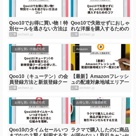
Qoo10でお得に買い物！特
Qoo10で失敗せずにおしゃ
別セールを逃さない方法は
れな洋服を購入するための
コレ！
コツ
記事
archest.jp
記事
archest.jp
お得な買い方徹底研究
Amazon
Qoo10（キューテン）の会
【最新】Amazonフレッシ
員登録方法と新規登録クー
ュの配達対象地域エリア一
ポンの使い方。年会費は無
覧まとめ
記事
archest.jp
記事
archest.jp
料？
お得な買い方徹底研究
お得な買い方徹底研究
Qoo10のタイムセールいつ
ラクマで購入したのに商品
までなの？賢く利用する方
が届かない！取引キャンセ