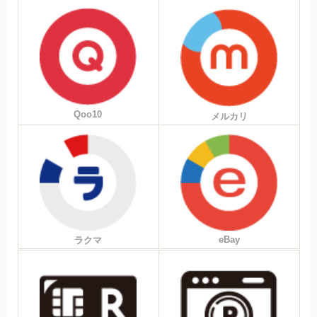
Qoo10
メルカリ
eBay
ラクマ