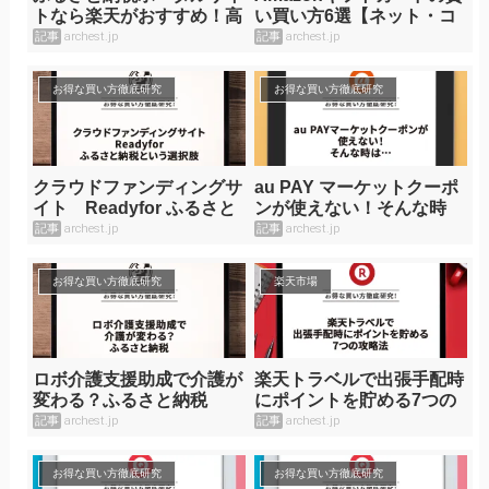
トなら楽天がおすすめ！高
い買い方6選【ネット・コ
還元率NO１
ンビニ・ドラッグストア】
記事
archest.jp
記事
archest.jp
お得な買い方徹底研究
お得な買い方徹底研究
クラウドファンディングサ
au PAY マーケットクーポ
イト Readyfor ふるさと
ンが使えない！そんな時
納税という選択肢
は…
記事
archest.jp
記事
archest.jp
お得な買い方徹底研究
楽天市場
ロボ介護支援助成で介護が
楽天トラベルで出張手配時
変わる？ふるさと納税
にポイントを貯める7つの
攻略法
記事
archest.jp
記事
archest.jp
お得な買い方徹底研究
お得な買い方徹底研究