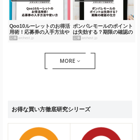
Qoo10ルーレットのお得活
ポンパレモールのポイント
用術！応募券の入手方法や
は失効する？期限の確認の
使い方
仕方
記事
archest.jp
記事
archest.jp
MORE
お得な買い方徹底研究シリーズ