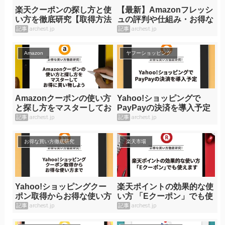
楽天クーポンの探し方と使
【最新】Amazonフレッシ
い方を徹底研究【取得方法
ュの評判や仕組み・お得な
と注意点まとめ】
使い方まとめ
記事
archest.jp
記事
archest.jp
Amazon
ヤフーショッピング
Amazonクーポンの使い方
Yahoo!ショッピングで
と探し方をマスターしてお
PayPayの決済を導入予定
得に買い物しよう
記事
archest.jp
記事
archest.jp
お得な買い方徹底研究
楽天市場
Yahoo!ショッピングクー
楽天ポイントの効果的な使
ポン取得からお得な使い方
い方 「Eクーポン」でも使
まで
えます
記事
archest.jp
記事
archest.jp