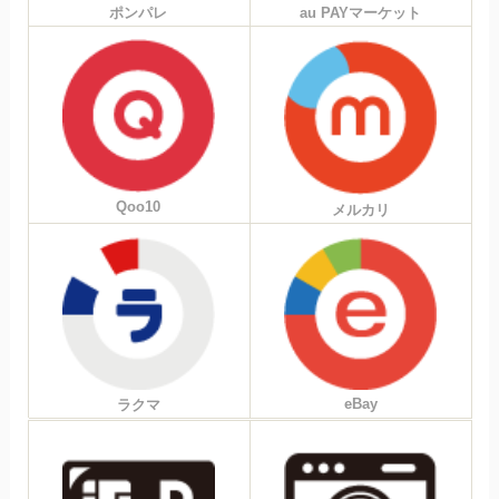
ポンパレ
au PAYマーケット
Qoo10
メルカリ
eBay
ラクマ