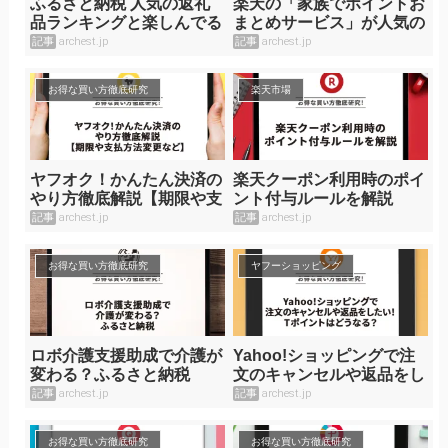
ふるさと納税 人気の返礼
楽天の「家族でポイントお
品ランキングと楽しんでる
まとめサービス」が人気の
ブログ紹介
理由！
記事
archest.jp
記事
archest.jp
お得な買い方徹底研究
楽天市場
ヤフオク！かんたん決済の
楽天クーポン利用時のポイ
やり方徹底解説【期限や支
ント付与ルールを解説
払方法変更など】
記事
archest.jp
記事
archest.jp
お得な買い方徹底研究
ヤフーショッピング
ロボ介護支援助成で介護が
Yahoo!ショッピングで注
変わる？ふるさと納税
文のキャンセルや返品をし
たい！Tポイントはどうな
記事
archest.jp
記事
archest.jp
る？
お得な買い方徹底研究
お得な買い方徹底研究