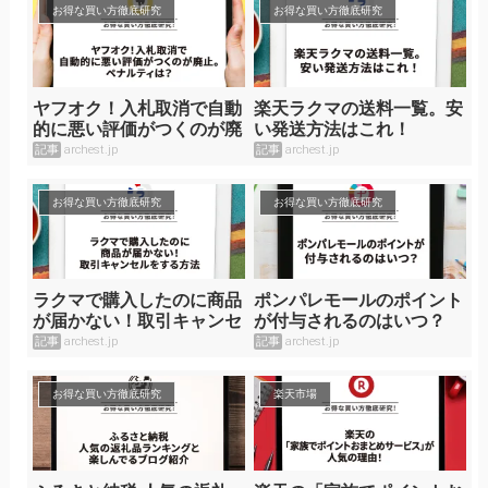
お得な買い方徹底研究
お得な買い方徹底研究
ヤフオク！入札取消で自動
楽天ラクマの送料一覧。安
的に悪い評価がつくのが廃
い発送方法はこれ！
止。ペナルティは？
記事
archest.jp
記事
archest.jp
お得な買い方徹底研究
お得な買い方徹底研究
ラクマで購入したのに商品
ポンパレモールのポイント
が届かない！取引キャンセ
が付与されるのはいつ？
ルをする方法
記事
archest.jp
記事
archest.jp
お得な買い方徹底研究
楽天市場