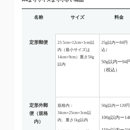
名称
サイズ
料金
定形郵便
23.5cm×12cm×1cm以
25g以内ー84円
内（最小サイズは
込）
14cm×9cm）重さ50g
50g以内ー94
以内
（税込）
定形外郵
規格内：
50g以内ー120円
34cm×25cm×3cm以
便（規格
100g以内ー14
内、重さ1kg以内
内）
150g以内ー21