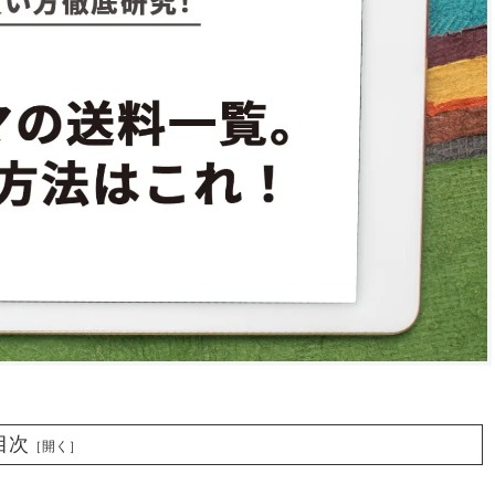
目次
［開く］