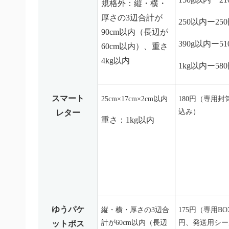
規格外：縦・横・
厚さの3辺合計が
250以内ー25
90cm以内（長辺が
390g以内ー51
60cm以内）、重さ
4kg以内
1kg以内ー58
スマート
25cm×17cm×2cm以内
180円（専用封
込み）
レター
重さ：1kg以内
ゆうパケ
縦・横・厚さの3辺合
175円（専用BO
計が60cm以内（長辺
円、発送用シー
ットポス