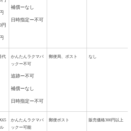
補償ーなし
0円
日時指定ー不可
0円
0円
筒代
かんたんラクマパ
郵便局、ポスト
なし
ックー不可
追跡ー不可
補償ーなし
日時指定ー不可
X65
かんたんラクマパ
郵便ポスト
販売価格300円以上
ル
ックー可能