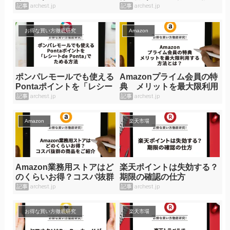
仕方
記事
archest.jp
記事
archest.jp
お得な買い方徹底研究
Amazon
ポンパレモールでも使える
Amazonプライム会員の特
Pontaポイントを「レシー
典 メリットを最大限利用
ト de Ponta」でためる方
する方法とは？
記事
archest.jp
記事
archest.jp
法
Amazon
楽天市場
Amazon業務用ストアはど
楽天ポイントは失効する？
のくらいお得？コスパ抜群
期限の確認の仕方
の商品をご紹介
記事
archest.jp
記事
archest.jp
お得な買い方徹底研究
楽天市場