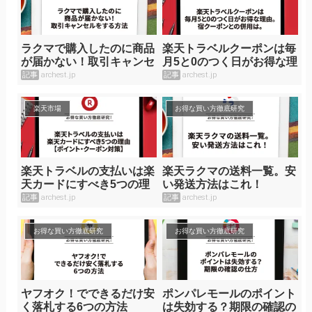
ラクマで購入したのに商品
楽天トラベルクーポンは毎
が届かない！取引キャンセ
月5と0のつく日がお得な理
ルをする方法
由。宿クーポンとの併用
記事
archest.jp
記事
archest.jp
は。
楽天市場
お得な買い方徹底研究
楽天トラベルの支払いは楽
楽天ラクマの送料一覧。安
天カードにすべき5つの理
い発送方法はこれ！
由【ポイント・クーポン対
記事
archest.jp
記事
archest.jp
策】
お得な買い方徹底研究
お得な買い方徹底研究
ヤフオク！でできるだけ安
ポンパレモールのポイント
く落札する6つの方法
は失効する？期限の確認の