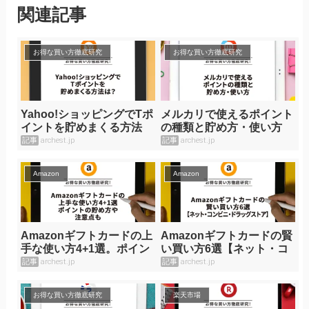
関連記事
お得な買い方徹底研究
お得な買い方徹底研究
Yahoo!ショッピングでTポ
メルカリで使えるポイント
イントを貯めまくる方法
の種類と貯め方・使い方
は？
記事
archest.jp
記事
archest.jp
Amazon
Amazon
Amazonギフトカードの上
Amazonギフトカードの賢
手な使い方4+1選。ポイン
い買い方6選【ネット・コ
トの貯め方や注意点も。
ンビニ・ドラッグストア】
記事
archest.jp
記事
archest.jp
お得な買い方徹底研究
楽天市場