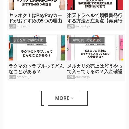
ヤフオク！はPayPayカー
楽天トラベルで領収書発行
ドがおすすめの5つの理由
する方法と注意点【再発行
は可能？】
記事
archest.jp
記事
archest.jp
お得な買い方徹底研究
お得な買い方徹底研究
ラクマのトラブルってどん
メルカリの売上はどうやっ
なことがある？
て入ってくるの？入金確認
は？
記事
archest.jp
記事
archest.jp
MORE