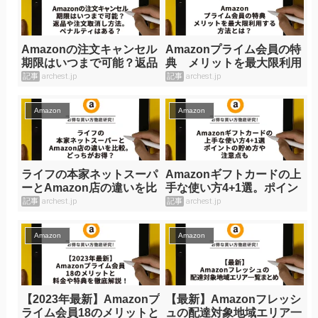
Amazonの注文キャンセル
Amazonプライム会員の特
期限はいつまで可能？返品
典 メリットを最大限利用
や注文取消し方法。ペナル
する方法とは？
記事
archest.jp
記事
archest.jp
ティはある？
Amazon
Amazon
ライフの本家ネットスーパ
Amazonギフトカードの上
ーとAmazon店の違いを比
手な使い方4+1選。ポイン
較。どっちがお得？
トの貯め方や注意点も。
記事
archest.jp
記事
archest.jp
Amazon
Amazon
【2023年最新】Amazonプ
【最新】Amazonフレッシ
ライム会員18のメリットと
ュの配達対象地域エリア一