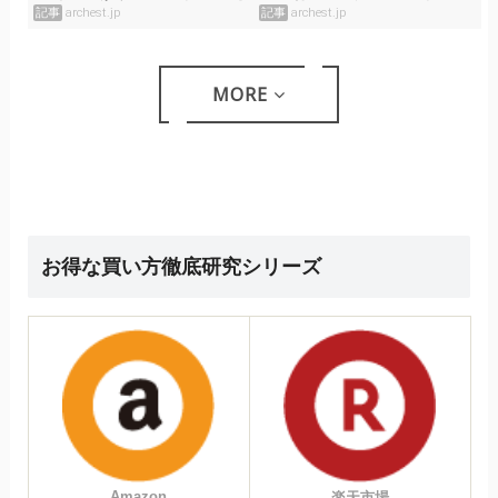
料金や特典を徹底解説！
覧まとめ
記事
archest.jp
記事
archest.jp
MORE
お得な買い方徹底研究シリーズ
Amazon
楽天市場