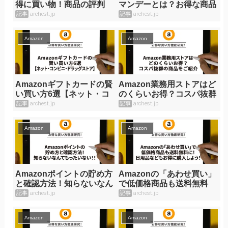
得に買い物！商品の評判
マンデーとは？お得な商品
は？！
のご紹介
記事
archest.jp
記事
archest.jp
Amazon
Amazon
Amazonギフトカードの賢
Amazon業務用ストアはど
い買い方6選【ネット・コ
のくらいお得？コスパ抜群
ンビニ・ドラッグストア】
の商品をご紹介
記事
archest.jp
記事
archest.jp
Amazon
Amazon
Amazonポイントの貯め方
Amazonの「あわせ買い」
と確認方法！知らないなん
で低価格商品も送料無料
てもったいない！！
に！日用品などもお得に購
記事
archest.jp
記事
archest.jp
入しよう！
Amazon
Amazon