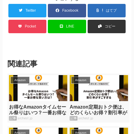
Twitter
Facebook
はてブ
Pocket
LINE
コピー
関連記事
Amazon
Amazon
お得なAmazonタイムセー
Amazon定期おトク便は、
ル祭りはいつ？一番お得な
どのくらいお得？割引率が
買い方は？
すごすぎる
記事
archest.jp
記事
archest.jp
Amazon
Amazon