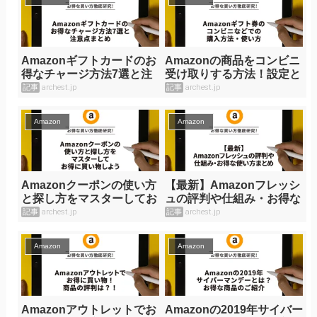
Amazonギフトカードのお
Amazonの商品をコンビニ
得なチャージ方法7選と注
受け取りする方法！設定と
意点まとめ
流れ
記事
archest.jp
記事
archest.jp
Amazon
Amazon
Amazonクーポンの使い方
【最新】Amazonフレッシ
と探し方をマスターしてお
ュの評判や仕組み・お得な
得に買い物しよう
使い方まとめ
記事
archest.jp
記事
archest.jp
Amazon
Amazon
Amazonアウトレットでお
Amazonの2019年サイバー