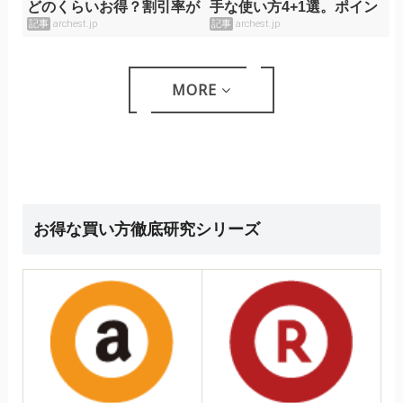
どのくらいお得？割引率が
手な使い方4+1選。ポイン
すごすぎる
トの貯め方や注意点も。
記事
archest.jp
記事
archest.jp
MORE
お得な買い方徹底研究シリーズ