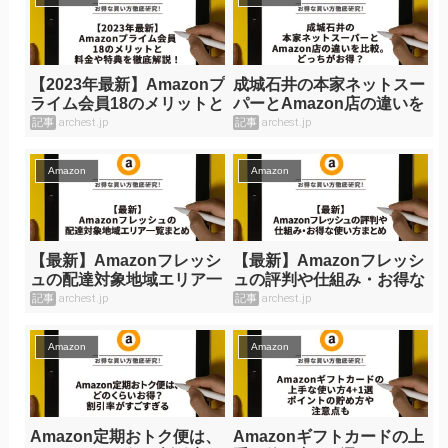
【2023年最新】Amazonプ
成城石井の本家ネットスー
ライム会員18のメリットと
パーとAmazon店の違いを
料金や特典を徹底解説！
比較。どっちがお得？
記事
archest.jp
記事
archest.jp
Amazon
Amazon
【最新】Amazonフレッシ
【最新】Amazonフレッシ
ュの配達対象地域エリア一
ュの評判や仕組み・お得な
覧まとめ
使い方まとめ
記事
archest.jp
記事
archest.jp
Amazon
Amazon
Amazon定期おトク便は、
Amazonギフトカードの上