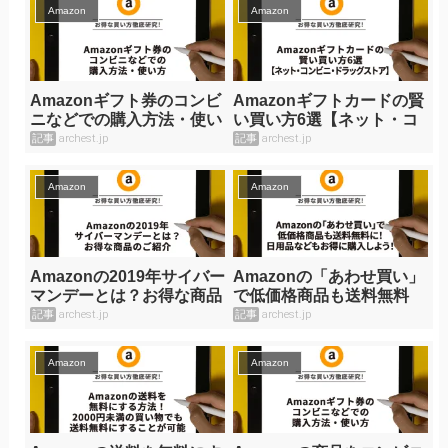
Amazon
Amazon
Amazonギフト券のコンビ
Amazonギフトカードの賢
ニなどでの購入方法・使い
い買い方6選【ネット・コ
方
ンビニ・ドラッグストア】
記事
archest.jp
記事
archest.jp
Amazon
Amazon
Amazonの2019年サイバー
Amazonの「あわせ買い」
マンデーとは？お得な商品
で低価格商品も送料無料
のご紹介
に！日用品などもお得に購
記事
archest.jp
記事
archest.jp
入しよう！
Amazon
Amazon