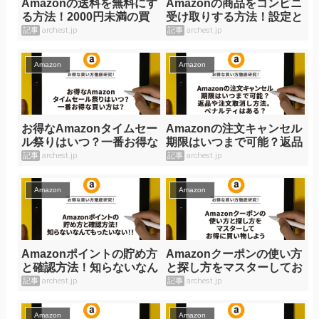
Amazonの送料を無料にす
Amazonの商品をコンビニ
る方法！2000円未満の買
受け取りする方法！設定と
い物でも送料無料にするこ
流れ
記事
archest.jp
記事
archest.jp
とが可能
Amazon
Amazon
お得なAmazonタイムセー
Amazonの注文キャンセル
ル祭りはいつ？一番お得な
期限はいつまで可能？返品
買い方は？
や注文取消し方法。ペナル
記事
archest.jp
記事
archest.jp
ティはある？
Amazon
Amazon
Amazonポイントの貯め方
Amazonクーポンの使い方
と確認方法！知らないなん
と探し方をマスターしてお
てもったいない！！
得に買い物しよう
記事
archest.jp
記事
archest.jp
Amazon
Amazon