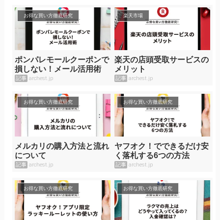
お得な買い方徹底研究
楽天市場
ポンパレモールクーポンで
楽天の店頭受取サービスの
損しない！メール活用術
メリット
記事
archest.jp
記事
archest.jp
お得な買い方徹底研究
お得な買い方徹底研究
メルカリの購入方法と流れ
ヤフオク！でできるだけ安
について
く落札する6つの方法
記事
archest.jp
記事
archest.jp
お得な買い方徹底研究
お得な買い方徹底研究