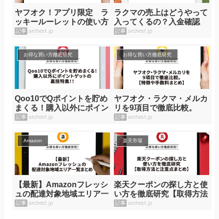
ヤフオク！アプリ限定 ラ
ラクマの売上はどうやって
ッキールーレットの使い方
入ってくるの？入金確認
は？
記事
archest.jp
記事
archest.jp
お得な買い方徹底研究
お得な買い方徹底研究
Qoo10でQポイントを貯め
ヤフオク・ラクマ・メルカ
まくる！購入以外にポイン
リを9項目で徹底比較。
トゲットの裏技特集！！
【特徴や手数料まとめ】
記事
archest.jp
記事
archest.jp
Amazon
楽天市場
【最新】Amazonフレッシ
楽天クーポンの探し方と使
ュの配達対象地域エリア一
い方を徹底研究【取得方法
覧まとめ
と注意点まとめ】
記事
archest.jp
記事
archest.jp