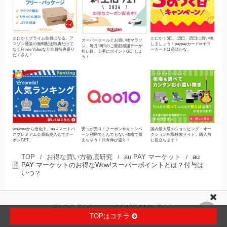
とにかくプライム会員になる。ア
とにかく5日、15日、25日に買い物
スーパーセールとお買い物マラソ
マゾン通販の無料配送特典だけで
しましょう！paypayカードorヤフ
ン。毎月18日のご愛顧感謝デーが
なくPrime Videoなど会員特典盛り
ーカードは必須かな。
狙い目。上手にポイントGETしよ
だくさん！
う！
wowmaから進化中。auスマートパ
安っが売り！クーポンやキャンペ
国内最大級のショッピング・オー
スプレミアム会員新規入会でクー
ーン利用でとんでもない価格で買
クション相場検索サイト。購入前
ポンGET。
えちゃう！只今伸び盛り！
に役立ちます！
TOP
お得な買い方徹底研究
au PAY マーケット
au
/
/
/
PAY マーケットのお得なWow!スーパーポイントとは？付与は
いつ？
BLOG TOP
COMPANY TOP
TOPはコチラ