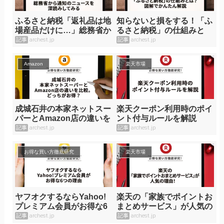
ふるさと納税「返礼品は地
知らないと損をする！「ふ
場産品だけに…」総務省か
るさと納税」の仕組みと
ら通知のニュースを深読み
は？図解でかんたん解説
記事
archest.jp
記事
archest.jp
してみる
Amazon
楽天市場
成城石井の本家ネットスー
楽天クーポン利用時のポイ
パーとAmazon店の違いを
ント付与ルールを解説
比較。どっちがお得？
記事
archest.jp
記事
archest.jp
お得な買い方徹底研究
楽天市場
ヤフオクするならYahoo!
楽天の「家族でポイントお
プレミアム会員がお得な6
まとめサービス」が人気の
つの理由
理由！
記事
archest.jp
記事
archest.jp