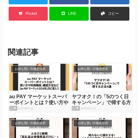
Pocket
LINE
コピー
関連記事
お得な買い方徹底研究
お得な買い方徹底研究
au PAY マーケットスーパ
ヤフオク！の「5のつく日
ーポイントとは？使い方や
キャンペーン」で得する方
利用限度、確認方法など
法4選
記事
archest.jp
記事
archest.jp
（au PAY マーケット2019
年1月に導入！）
お得な買い方徹底研究
お得な買い方徹底研究