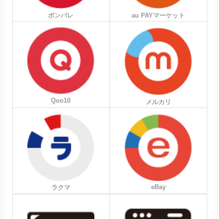
ポンパレ
au PAYマーケット
Qoo10
メルカリ
eBay
ラクマ