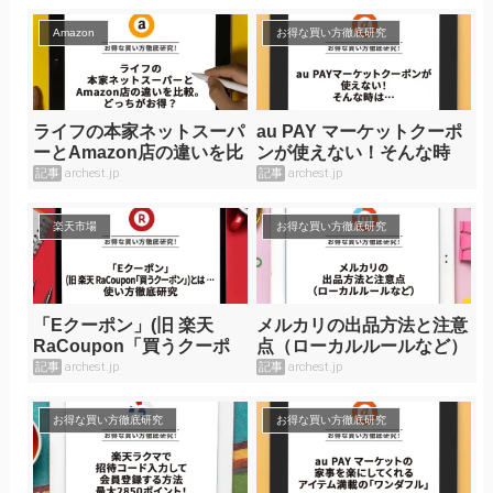
Amazon
お得な買い方徹底研究
ライフの本家ネットスーパ
au PAY マーケットクーポ
ーとAmazon店の違いを比
ンが使えない！そんな時
較。どっちがお得？
は…
記事
archest.jp
記事
archest.jp
楽天市場
お得な買い方徹底研究
「Eクーポン」(旧 楽天
メルカリの出品方法と注意
RaCoupon「買うクーポ
点（ローカルルールなど）
ン」)とは …使い方徹底研
記事
archest.jp
記事
archest.jp
究
お得な買い方徹底研究
お得な買い方徹底研究