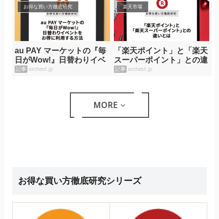
お得な買い方徹底研究
楽天市場
au PAY マーケットの『毎
「楽天ポイント」と「楽天
日がWow!』日替わりイベ
スーパーポイント」との違
ントをお得に利用する方法
いとは
記事
archest.jp
記事
archest.jp
MORE
お得な買い方徹底研究シリーズ