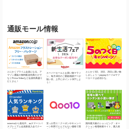
通販モール情報
とにかくプライム会員になる。ア
とにかく5日、15日、25日に買い物
スーパーセールとお買い物マラソ
マゾン通販の無料配送特典だけで
しましょう！paypayカードorヤフ
ン。毎月18日のご愛顧感謝デーが
なくPrime Videoなど会員特典盛り
ーカードは必須かな。
狙い目。上手にポイントGETしよ
だくさん！
う！
wowmaから進化中。auスマートパ
安っが売り！クーポンやキャンペ
国内最大級のショッピング・オー
スプレミアム会員新規入会でクー
ーン利用でとんでもない価格で買
クション相場検索サイト。購入前