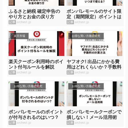
ふるさと納税 確定申告の
ポンパレモールのサイト限
やり方とお金の戻り方
定（期間限定）ポイントは
いつまで使える？
記事
archest.jp
記事
archest.jp
楽天市場
お得な買い方徹底研究
楽天クーポン利用時のポイ
ヤフオク! 出品にかかる費
ント付与ルールを解説
用はどれくらいか？手数料
の計算方法
記事
archest.jp
記事
archest.jp
お得な買い方徹底研究
お得な買い方徹底研究
ポンパレモールのポイント
ポンパレモールクーポンで
が付与されるのはいつ？
損しない！メール活用術
記事
archest.jp
記事
archest.jp