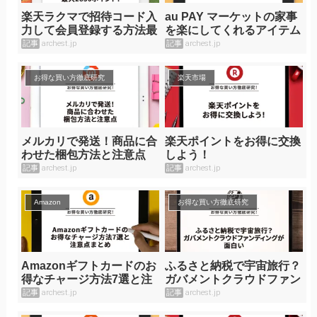
楽天ラクマで招待コード入
au PAY マーケットの家事
力して会員登録する方法最
を楽にしてくれるアイテム
大2850ポイント！
満載の「ワンダフル」
記事
archest.jp
記事
archest.jp
お得な買い方徹底研究
楽天市場
メルカリで発送！商品に合
楽天ポイントをお得に交換
わせた梱包方法と注意点
しよう！
記事
archest.jp
記事
archest.jp
Amazon
お得な買い方徹底研究
Amazonギフトカードのお
ふるさと納税で宇宙旅行？
得なチャージ方法7選と注
ガバメントクラウドファン
意点まとめ
ディングが面白い
記事
archest.jp
記事
archest.jp