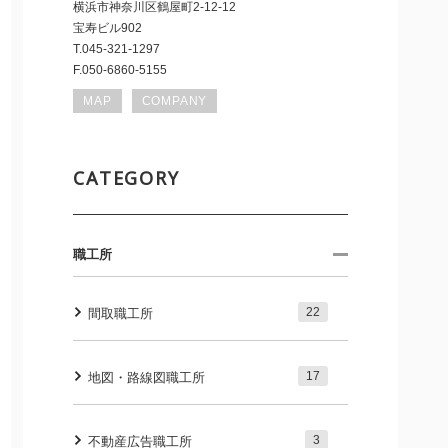
横浜市神奈川区鶴屋町2-12-12
宝寿ビル902
T.045-321-1297
F.050-6860-5155
MAP
COMPANY
CATEGORY
職工所
22
間取職工所
17
地図・路線図職工所
3
不動産広告職工所