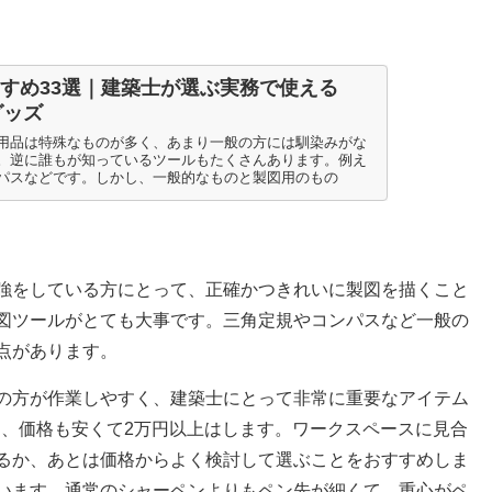
すめ33選｜建築士が選ぶ実務で使える
グッズ
用品は特殊なものが多く、あまり一般の方には馴染みがな
。逆に誰もが知っているツールもたくさんあります。例え
パスなどです。しかし、一般的なものと製図用のもの
強をしている方にとって、正確かつきれいに製図を描くこと
図ツールがとても大事です。三角定規やコンパスなど一般の
点があります。
の方が作業しやすく、建築士にとって非常に重要なアイテム
り、価格も安くて2万円以上はします。ワークスペースに見合
るか、あとは価格からよく検討して選ぶことをおすすめしま
います。通常のシャーペンよりもペン先が細くて、重心がペ