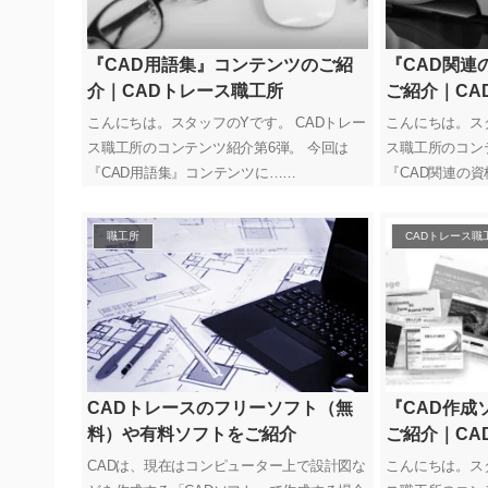
『CAD用語集』コンテンツのご紹
『CAD関連
介｜CADトレース職工所
ご紹介｜CA
こんにちは。スタッフのYです。 CADトレー
こんにちは。スタ
ス職工所のコンテンツ紹介第6弾。 今回は
ス職工所のコン
『CAD用語集』コンテンツに……
『CAD関連の
職工所
CADトレース職
CADトレースのフリーソフト（無
『CAD作成
料）や有料ソフトをご紹介
ご紹介｜CA
CADは、現在はコンピューター上で設計図な
こんにちは。スタ