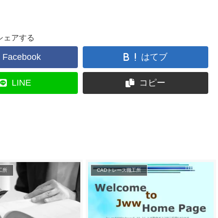
シェアする
Facebook
はてブ
LINE
コピー
工所
CADトレース職工所