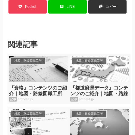
Pocket
LINE
コピー
関連記事
地図・路線図職工所
地図・路線図職工所
『資格』コンテンツのご紹
『都道府県データ』コンテ
介｜地図・路線図職工所
ンツのご紹介｜地図・路線
図職工所
記事
archest.jp
記事
archest.jp
地図・路線図職工所
地図・路線図職工所