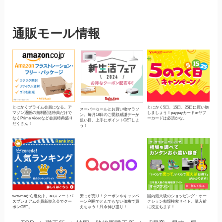
通販モール情報
とにかくプライム会員になる。ア
とにかく5日、15日、25日に買い物
スーパーセールとお買い物マラソ
マゾン通販の無料配送特典だけで
しましょう！paypayカードorヤフ
ン。毎月18日のご愛顧感謝デーが
なくPrime Videoなど会員特典盛り
ーカードは必須かな。
狙い目。上手にポイントGETしよ
だくさん！
う！
wowmaから進化中。auスマートパ
安っが売り！クーポンやキャンペ
国内最大級のショッピング・オー
スプレミアム会員新規入会でクー
ーン利用でとんでもない価格で買
クション相場検索サイト。購入前
ポンGET。
えちゃう！只今伸び盛り！
に役立ちます！