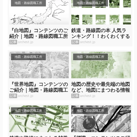
地図・路線図職工所
地図・路線図職工所
『白地図』コンテンツのご
鉄道・路線図の本 人気ラ
紹介｜地図・路線図職工所
ンキング！！わくわくする
鉄道の本をご紹介！
記事
archest.jp
記事
archest.jp
地図・路線図職工所
地図・路線図職工所
『世界地図』コンテンツの
地図の歴史や最先端の地図
ご紹介｜地図・路線図職工
など、地図にまつわる情報
所
を詳しく解説！
記事
archest.jp
記事
archest.jp
地図・路線図職工所
地図・路線図職工所