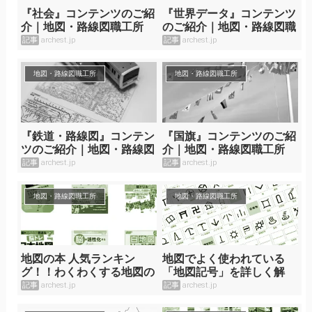
『社会』コンテンツのご紹
『世界データ』コンテンツ
介｜地図・路線図職工所
のご紹介｜地図・路線図職
工所
記事
archest.jp
記事
archest.jp
地図・路線図職工所
地図・路線図職工所
『鉄道・路線図』コンテン
『国旗』コンテンツのご紹
ツのご紹介｜地図・路線図
介｜地図・路線図職工所
職工所
記事
archest.jp
記事
archest.jp
地図・路線図職工所
地図・路線図職工所
地図の本 人気ランキン
地図でよく使われている
グ！！わくわくする地図の
「地図記号」を詳しく解
本をご紹介！
説！
記事
archest.jp
記事
archest.jp