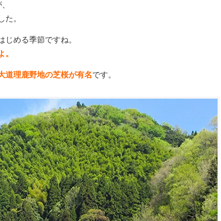
が、
した。
はじめる季節ですね。
よ。
大道理鹿野地の芝桜が有名
です。