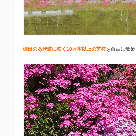
棚田のあぜ道に咲く10万本以上の芝桜
を自由に散策