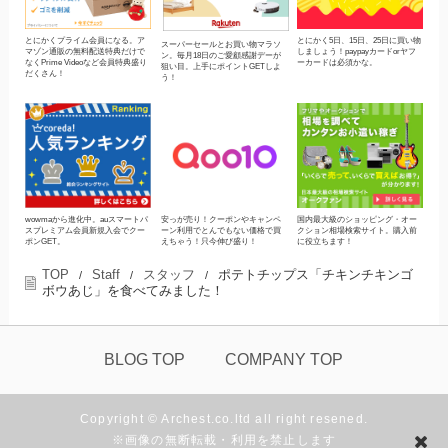
とにかくプライム会員になる。ア
とにかく5日、15日、25日に買い物
スーパーセールとお買い物マラソ
マゾン通販の無料配送特典だけで
しましょう！paypayカードorヤフ
ン。毎月18日のご愛顧感謝デーが
なくPrime Videoなど会員特典盛り
ーカードは必須かな。
狙い目。上手にポイントGETしよ
だくさん！
う！
wowmaから進化中。auスマートパ
安っが売り！クーポンやキャンペ
国内最大級のショッピング・オー
スプレミアム会員新規入会でクー
ーン利用でとんでもない価格で買
クション相場検索サイト。購入前
ポンGET。
えちゃう！只今伸び盛り！
に役立ちます！
TOP
Staff
スタッフ
ポテトチップス「チキンチキンゴ
/
/
/
ボウあじ」を食べてみました！
BLOG TOP
COMPANY TOP
Copyright © Archest.co.ltd all right resened.
※画像の無断転載・利用を禁止します