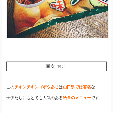
目次
［開く］
この
チキンチキンゴボウあじ
は
山口県では有名
な
子供たちにもとても人気のある
給食のメニュー
です。