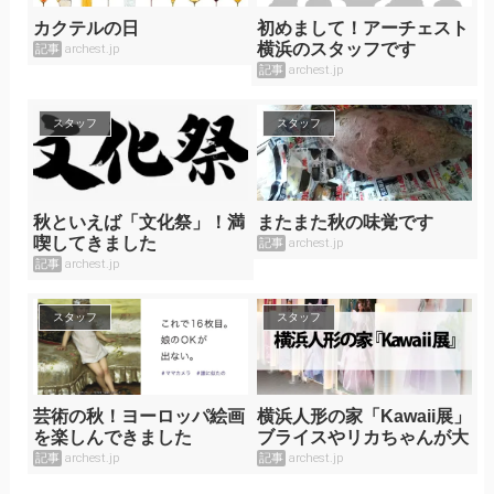
カクテルの日
初めまして！アーチェスト
横浜のスタッフです
記事
archest.jp
記事
archest.jp
スタッフ
スタッフ
秋といえば「文化祭」！満
またまた秋の味覚です
喫してきました
記事
archest.jp
記事
archest.jp
スタッフ
スタッフ
芸術の秋！ヨーロッパ絵画
横浜人形の家「Kawaii展」
を楽しんできました
ブライスやリカちゃんが大
集合！
記事
archest.jp
記事
archest.jp