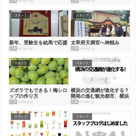
記事
archest.jp
記事
archest.jp
スタッフ
スタッフ
新年、受験生を絵馬で応援
太宰府天満宮へ神頼み
記事
archest.jp
記事
archest.jp
スタッフ
スタッフ
ズボラでもできる！梅シロ
横浜の交通網が進化する？
ップの作り方
開発の進む観光都市、横浜
記事
archest.jp
記事
archest.jp
スタッフ
スタッフ