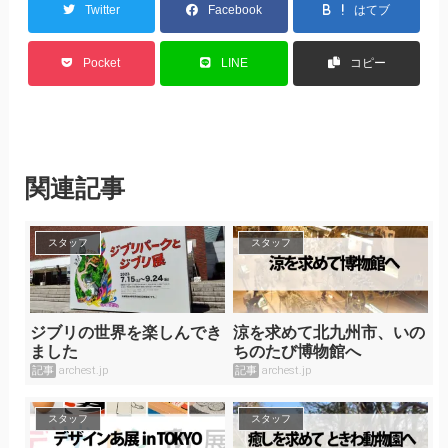
Twitter
Facebook
はてブ
Pocket
LINE
コピー
関連記事
スタッフ
スタッフ
ジブリの世界を楽しんでき
涼を求めて北九州市、いの
ました
ちのたび博物館へ
記事
archest.jp
記事
archest.jp
スタッフ
スタッフ