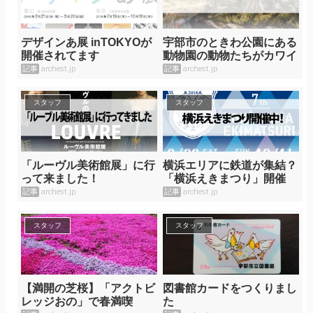
デザインあ展 inTOKYOが
宇部市のときわ公園にある
開催されてます
動物園の動物たちがカワイ
イ！！
記事
archest.jp
記事
archest.jp
スタッフ
スタッフ
「ルーヴル美術館展」に行
横浜エリアに鉄道が集結？
って来ました！
「横浜えきまつり」開催
中！
記事
archest.jp
記事
archest.jp
スタッフ
スタッフ
【満開の芝桜】「アクトビ
図書館カードをつくりまし
レッジおの」で春満喫
た