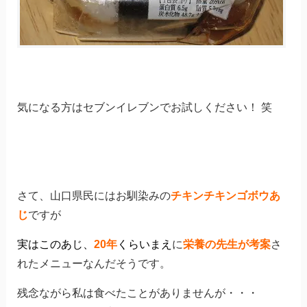
気になる方はセブンイレブンでお試しください！ 笑
さて、山口県民にはお馴染みの
チキンチキンゴボウあ
じ
ですが
実はこのあじ、
20年
くらいまえ
に
栄養の先生が考案
さ
れたメニューなんだそうです。
残念ながら私は食べたことがありませんが・・・