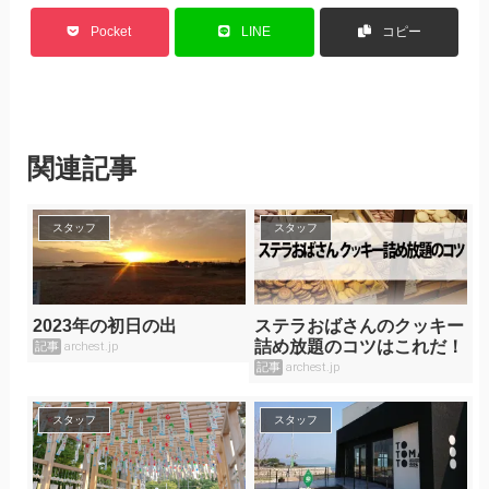
Pocket
LINE
コピー
関連記事
スタッフ
スタッフ
2023年の初日の出
ステラおばさんのクッキー
詰め放題のコツはこれだ！
記事
archest.jp
記事
archest.jp
スタッフ
スタッフ