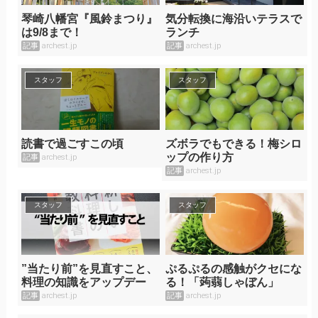
琴崎八幡宮『風鈴まつり』
気分転換に海沿いテラスで
は9/8まで！
ランチ
記事
archest.jp
記事
archest.jp
スタッフ
スタッフ
読書で過ごすこの頃
ズボラでもできる！梅シロ
ップの作り方
記事
archest.jp
記事
archest.jp
スタッフ
スタッフ
”当たり前”を見直すこと、
ぷるぷるの感触がクセにな
料理の知識をアップデー
る！「蒟蒻しゃぼん」
ト！
記事
archest.jp
記事
archest.jp