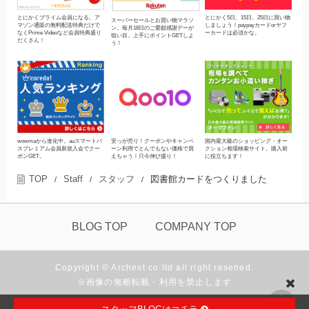
とにかくプライム会員になる。ア
とにかく5日、15日、25日に買い物
スーパーセールとお買い物マラソ
マゾン通販の無料配送特典だけで
しましょう！paypayカードorヤフ
ン。毎月18日のご愛顧感謝デーが
なくPrime Videoなど会員特典盛り
ーカードは必須かな。
狙い目。上手にポイントGETしよ
だくさん！
う！
wowmaから進化中。auスマートパ
安っが売り！クーポンやキャンペ
国内最大級のショッピング・オー
スプレミアム会員新規入会でクー
ーン利用でとんでもない価格で買
クション相場検索サイト。購入前
ポンGET。
えちゃう！只今伸び盛り！
に役立ちます！
TOP
Staff
スタッフ
図書館カードをつくりました
/
/
/
BLOG TOP
COMPANY TOP
Copyright © Archest.co.ltd all right resened.
※画像の無断転載・利用を禁止します