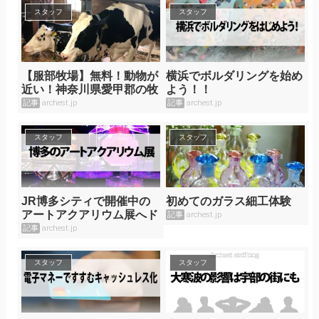
スタッフ
スタッフ
【服部牧場】無料！動物が
横浜でボルダリングを始め
近い！神奈川県愛甲郡の牧
よう！！
場
記事
archest.jp
記事
archest.jp
スタッフ
スタッフ
JR博多シティで開催中の
初めてのガラス細工体験
アートアクアリウム展へド
記事
archest.jp
ライブ
記事
archest.jp
スタッフ
スタッフ