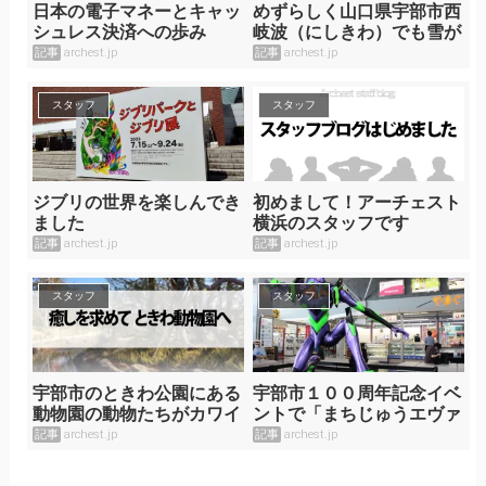
日本の電子マネーとキャッ
めずらしく山口県宇部市西
シュレス決済への歩み
岐波（にしきわ）でも雪が
降りました！
記事
archest.jp
記事
archest.jp
スタッフ
スタッフ
ジブリの世界を楽しんでき
初めまして！アーチェスト
ました
横浜のスタッフです
記事
archest.jp
記事
archest.jp
スタッフ
スタッフ
宇部市のときわ公園にある
宇部市１００周年記念イベ
動物園の動物たちがカワイ
ントで「まちじゅうエヴァ
イ！！
ンゲリオン」第2段開催
記事
archest.jp
記事
archest.jp
中！