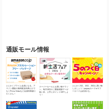
通販モール情報
とにかくプライム会員になる。ア
とにかく5日、15日、25日に買い物
スーパーセールとお買い物マラソ
マゾン通販の無料配送特典だけで
しましょう！paypayカードorヤフ
ン。毎月18日のご愛顧感謝デーが
なくPrime Videoなど会員特典盛り
ーカードは必須かな。
狙い目。上手にポイントGETしよ
だくさん！
う！