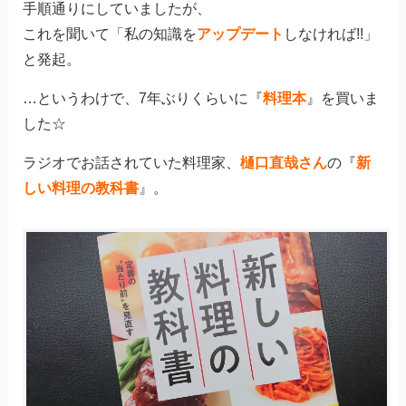
手順通りにしていましたが、
これを聞いて「私の知識を
アップデート
しなければ!!」
と発起。
…というわけで、7年ぶりくらいに『
料理本
』を買いま
した☆
ラジオでお話されていた料理家、
樋口直哉さん
の『
新
しい料理の教科書
』。