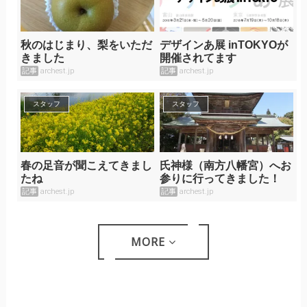
秋のはじまり、梨をいただ
デザインあ展 inTOKYOが
きました
開催されてます
記事
archest.jp
記事
archest.jp
スタッフ
スタッフ
春の足音が聞こえてきまし
氏神様（南方八幡宮）へお
たね
参りに行ってきました！
記事
archest.jp
記事
archest.jp
MORE