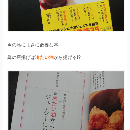
今の私にまさに必要な本!!
鳥の唐揚げは
冷たい油
から揚げる!?