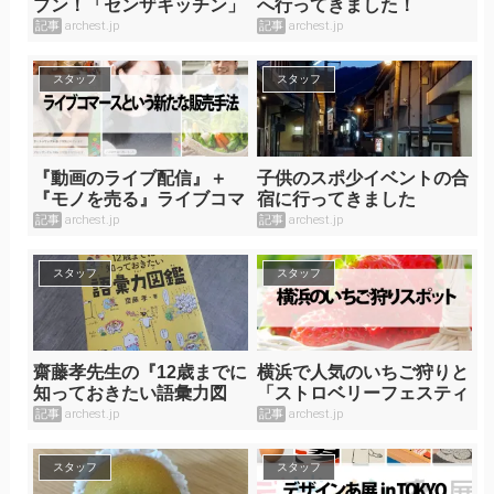
プン！「センザキッチン」
へ行ってきました！
に行ってきました！
記事
archest.jp
記事
archest.jp
スタッフ
スタッフ
『動画のライブ配信』＋
子供のスポ少イベントの合
『モノを売る』ライブコマ
宿に行ってきました
ースという新たな販売手法
記事
archest.jp
記事
archest.jp
スタッフ
スタッフ
齋藤孝先生の『12歳までに
横浜で人気のいちご狩りと
知っておきたい語彙力図
「ストロベリーフェスティ
鑑』を買ってみました
バル」レポ
記事
archest.jp
記事
archest.jp
スタッフ
スタッフ