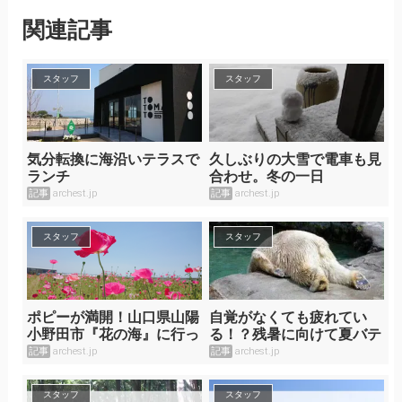
関連記事
スタッフ
スタッフ
気分転換に海沿いテラスで
久しぶりの大雪で電車も見
ランチ
合わせ。冬の一日
記事
archest.jp
記事
archest.jp
スタッフ
スタッフ
ポピーが満開！山口県山陽
自覚がなくても疲れてい
小野田市『花の海』に行っ
る！？残暑に向けて夏バテ
てきました
チェック
記事
archest.jp
記事
archest.jp
スタッフ
スタッフ