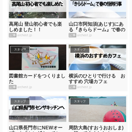
高尾山 登山初心者でも楽
山口市阿知須(あじす)にあ
しめました！！
る『きららドーム』で春の
恒例行事へ！
記事
archest.jp
記事
archest.jp
スタッフ
スタッフ
図書館カードをつくりまし
横浜のひとりで行ける お
た
すすめ 穴場カフェ
記事
archest.jp
記事
archest.jp
スタッフ
スタッフ
山口県長門市にNEWオー
周防大島(すおうおおしま)