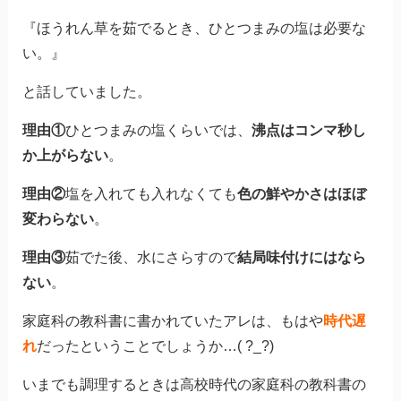
『ほうれん草を茹でるとき、ひとつまみの塩は必要な
い。』
と話していました。
理由①
ひとつまみの塩くらいでは、
沸点はコンマ秒し
か上がらない
。
理由②
塩を入れても入れなくても
色の鮮やかさはほぼ
変わらない
。
理由③
茹でた後、水にさらすので
結局味付けにはなら
ない
。
家庭科の教科書に書かれていたアレは、もはや
時代遅
れ
だったということでしょうか…( ?_?)
いまでも調理するときは高校時代の家庭科の教科書の