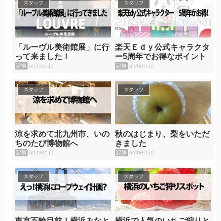
スタッフ
スタッフ
「ルーヴル美術館展」に行
楽天Ｅｄｙ公式キャラクタ
って来ました！
ー5周年でお得なポイント
サービスを開始！
記事
archest.jp
記事
archest.jp
スタッフ
スタッフ
涼を求めて北九州市、いの
秋のはじまり、梨をいただ
ちのたび博物館へ
きました
記事
archest.jp
記事
archest.jp
スタッフ
スタッフ
東京五輪目前！横浜みなと
横浜で人気のいちご狩りと