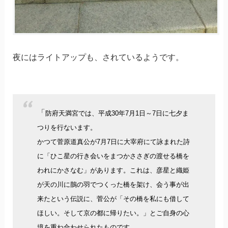
夜にはライトアップも、されているようです。
「
防府天満宮では、平成30年7月1日～7日に七夕ま
つりを行ないます。
かつて菅原道真公が7月7日に大宰府にて詠まれた詩
に「ひこ星の行き会いをまつかささぎの渡せる橋を
われにかさなむ」があります。これは、彦星と織姫
が天の川に鵲の羽でつくった橋を架け、会う事が出
来たという伝説に、菅公が「その橋を私にも借して
ほしい。そして京の都に帰りたい。」とご自身の心
境を重ね合わせられたものです。