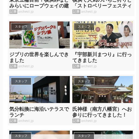
みらいにロープウェイの建
「ストロベリーフェスティ
設計画！？
バル」レポ
記事
archest.jp
記事
archest.jp
スタッフ
スタッフ
ジブリの世界を楽しんでき
『宇部新川まつり』に行っ
ました
てきました
記事
archest.jp
記事
archest.jp
スタッフ
スタッフ
気分転換に海沿いテラスで
氏神様（南方八幡宮）へお
ランチ
参りに行ってきました！
記事
archest.jp
記事
archest.jp
スタッフ
スタッフ