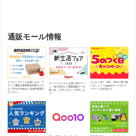
通販モール情報
とにかくプライム会員になる。ア
とにかく5日、15日、25日に買い物
スーパーセールとお買い物マラソ
マゾン通販の無料配送特典だけで
しましょう！paypayカードorヤフ
ン。毎月18日のご愛顧感謝デーが
なくPrime Videoなど会員特典盛り
ーカードは必須かな。
狙い目。上手にポイントGETしよ
だくさん！
う！