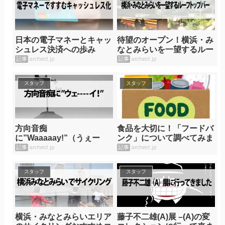
日本の電子マネーとキャッ
待望のオープン！横浜・み
シュレス決済への歩み
なとみらいを一望するルー
フトップバー
記事
archest.jp
記事
archest.jp
スタッフ
スタッフ
方向音痴
食品を大切に！「フードバ
に”Waaaaay!”（うぇー
ンク」について調べてみま
い！）アプリを！
した
記事
archest.jp
記事
archest.jp
スタッフ
スタッフ
横浜・みなとみらいエリア
藤子不二雄(A)展 –(A)の変