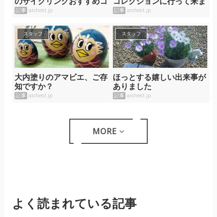
のサイクリングおすすめコ
コレクションに行って来ま
ース
した！
記事
archest.jp
記事
archest.jp
スタッフ
スタッフ
大内塗りのアマビエ、ご存
ほっとする嬉しい出来事が
知ですか？
ありました
記事
archest.jp
記事
archest.jp
MORE
よく読まれている記事