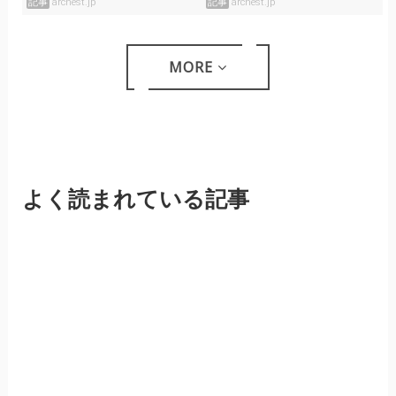
トを獲得？
記事
archest.jp
記事
archest.jp
MORE
よく読まれている記事