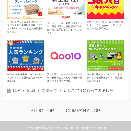
とにかくプライム会員になる。ア
とにかく5日、15日、25日に買い物
スーパーセールとお買い物マラソ
マゾン通販の無料配送特典だけで
しましょう！paypayカードorヤフ
ン。毎月18日のご愛顧感謝デーが
なくPrime Videoなど会員特典盛り
ーカードは必須かな。
狙い目。上手にポイントGETしよ
だくさん！
う！
wowmaから進化中。auスマートパ
安っが売り！クーポンやキャンペ
国内最大級のショッピング・オー
スプレミアム会員新規入会でクー
ーン利用でとんでもない価格で買
クション相場検索サイト。購入前
ポンGET。
えちゃう！只今伸び盛り！
に役立ちます！
TOP
Staff
スタッフ
いちご狩りに行ってきました！
/
/
/
BLOG TOP
COMPANY TOP
Copyright © Archest.co.ltd all right resened.