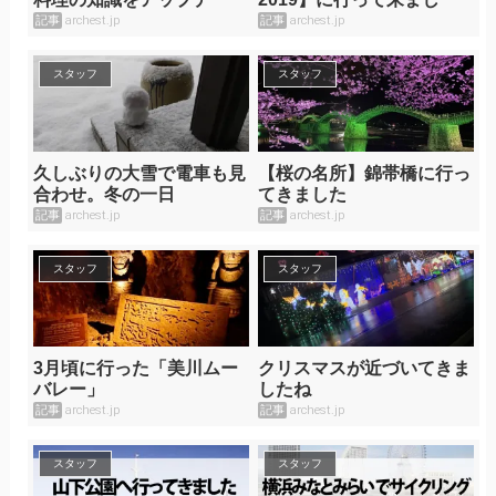
ト！
た！
記事
archest.jp
記事
archest.jp
スタッフ
スタッフ
久しぶりの大雪で電車も見
【桜の名所】錦帯橋に行っ
合わせ。冬の一日
てきました
記事
archest.jp
記事
archest.jp
スタッフ
スタッフ
3月頃に行った「美川ムー
クリスマスが近づいてきま
バレー」
したね
記事
archest.jp
記事
archest.jp
スタッフ
スタッフ