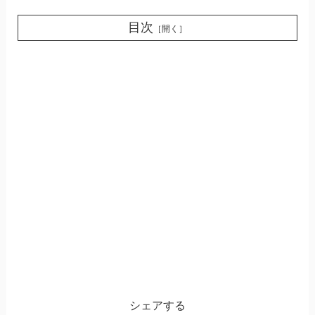
目次
［開く］
シェアする