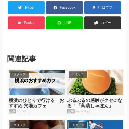
Twitter
Facebook
はてブ
Pocket
LINE
コピー
関連記事
スタッフ
スタッフ
横浜のひとりで行ける お
ぷるぷるの感触がクセにな
すすめ 穴場カフェ
る！「蒟蒻しゃぼん」
記事
archest.jp
記事
archest.jp
スタッフ
スタッフ