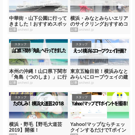
中華街・山下公園に行って
横浜・みなとみらいエリア
きました！おすすめスポッ
のサイクリングおすすめコ
トをご紹介♪
ース
記事
archest.jp
記事
archest.jp
スタッフ
スタッフ
本州の沖縄！山口県下関市
東京五輪目前！横浜みなと
「角島（つのしま）」に行
みらいにロープウェイの建
ってきました！
設計画！？
記事
archest.jp
記事
archest.jp
スタッフ
スタッフ
横浜・野毛【野毛大道芸
Yahoo!マップならチェッ
2019】開催！
クインするだけでTポイン