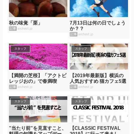
秋の味覚「栗」
7月13日は何の日でしょう
か？？
記事
archest.jp
記事
archest.jp
スタッフ
スタッフ
【満開の芝桜】「アクトビ
【2019年最新版】横浜の
レッジおの」で春満喫
人気おすすめ 猫カフェ5選
記事
archest.jp
記事
archest.jp
スタッフ
スタッフ
”当たり前”を見直すこと、
【CLASSIC FESTIVAL
料理の知識をアップデー
2019】に行って来まし