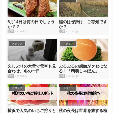
6月14日は何の日でしょう
稲のはぜ掛け、ご存知です
か？？
か？
記事
archest.jp
記事
archest.jp
スタッフ
スタッフ
久しぶりの大雪で電車も見
ぷるぷるの感触がクセにな
合わせ。冬の一日
る！「蒟蒻しゃぼん」
記事
archest.jp
記事
archest.jp
スタッフ
スタッフ
横浜で人気のいちご狩りと
秋の夜長は世界を旅する植