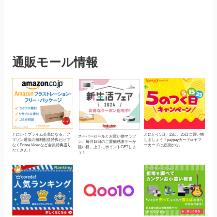
通販モール情報
とにかくプライム会員になる。ア
とにかく5日、15日、25日に買い物
スーパーセールとお買い物マラソ
マゾン通販の無料配送特典だけで
しましょう！paypayカードorヤフ
ン。毎月18日のご愛顧感謝デーが
なくPrime Videoなど会員特典盛り
ーカードは必須かな。
狙い目。上手にポイントGETしよ
だくさん！
う！