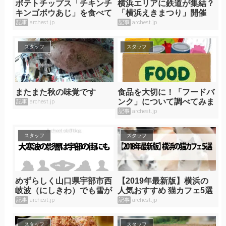
ポテトチップス「チキンチ
横浜エリアに鉄道が集結？
キンゴボウあじ」を食べて
「横浜えきまつり」開催
みました！
中！
記事
archest.jp
記事
archest.jp
スタッフ
スタッフ
またまた秋の味覚です
食品を大切に！「フードバ
ンク」について調べてみま
記事
archest.jp
した
記事
archest.jp
スタッフ
スタッフ
めずらしく山口県宇部市西
【2019年最新版】横浜の
岐波（にしきわ）でも雪が
人気おすすめ 猫カフェ5選
降りました！
記事
archest.jp
記事
archest.jp
スタッフ
スタッフ