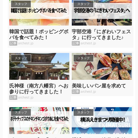
スタッフ
スタッフ
韓国で話題！ポッピングボ
宇部空港「にぎわいフェス
バを食べてみた！
タ」に行ってきました♪
記事
archest.jp
記事
archest.jp
スタッフ
スタッフ
氏神様（南方八幡宮）へお
美味しいパン屋を求めて
参りに行ってきました！
記事
archest.jp
記事
archest.jp
スタッフ
スタッフ