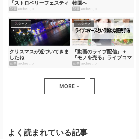
「ストロベリーフェスティ
物園へ
バル」レポ
記事
archest.jp
記事
archest.jp
スタッフ
スタッフ
クリスマスが近づいてきま
『動画のライブ配信』＋
したね
『モノを売る』ライブコマ
ースという新たな販売手法
記事
archest.jp
記事
archest.jp
MORE
よく読まれている記事