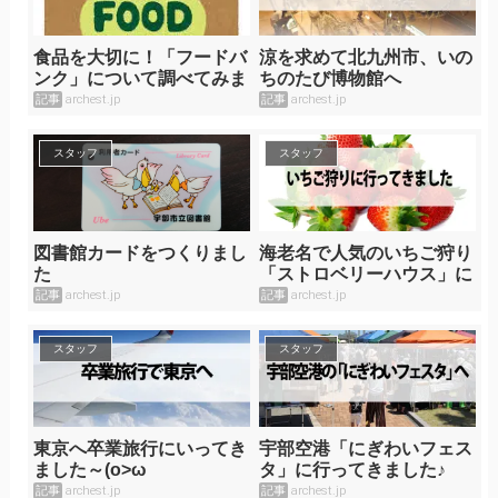
食品を大切に！「フードバ
涼を求めて北九州市、いの
ンク」について調べてみま
ちのたび博物館へ
した
記事
archest.jp
記事
archest.jp
スタッフ
スタッフ
図書館カードをつくりまし
海老名で人気のいちご狩り
た
「ストロベリーハウス」に
行って来ました！
記事
archest.jp
記事
archest.jp
スタッフ
スタッフ
東京へ卒業旅行にいってき
宇部空港「にぎわいフェス
ました～(o>ω
タ」に行ってきました♪
記事
archest.jp
記事
archest.jp