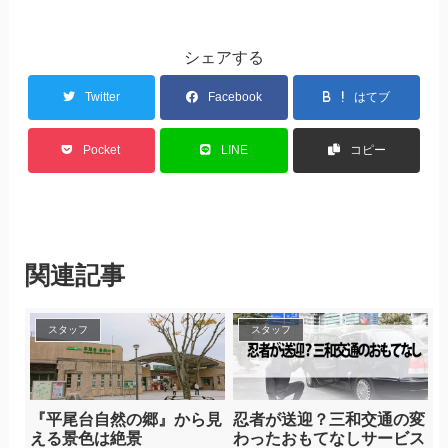
シェアする
Twitter
Facebook
はてブ
Pocket
LINE
コピー
関連記事
スタッフ
スタッフ
『平尾台自然の郷』から見
忍者が送迎？三和交通の変
える景色は絶景
わったおもてなしサービス