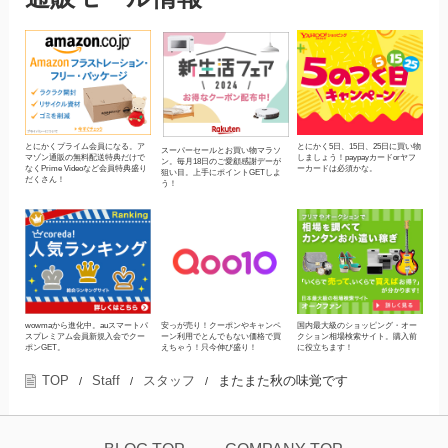
とにかくプライム会員になる。ア
とにかく5日、15日、25日に買い物
スーパーセールとお買い物マラソ
マゾン通販の無料配送特典だけで
しましょう！paypayカードorヤフ
ン。毎月18日のご愛顧感謝デーが
なくPrime Videoなど会員特典盛り
ーカードは必須かな。
狙い目。上手にポイントGETしよ
だくさん！
う！
wowmaから進化中。auスマートパ
安っが売り！クーポンやキャンペ
国内最大級のショッピング・オー
スプレミアム会員新規入会でクー
ーン利用でとんでもない価格で買
クション相場検索サイト。購入前
ポンGET。
えちゃう！只今伸び盛り！
に役立ちます！
TOP
Staff
スタッフ
またまた秋の味覚です
/
/
/