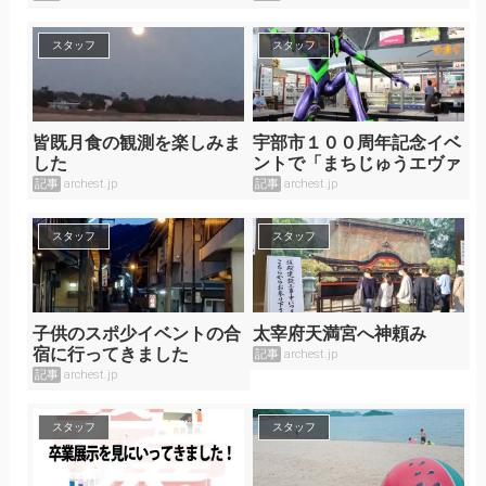
スタッフ
スタッフ
皆既月食の観測を楽しみま
宇部市１００周年記念イベ
した
ントで「まちじゅうエヴァ
ンゲリオン」第2段開催
記事
archest.jp
記事
archest.jp
中！
スタッフ
スタッフ
子供のスポ少イベントの合
太宰府天満宮へ神頼み
宿に行ってきました
記事
archest.jp
記事
archest.jp
スタッフ
スタッフ