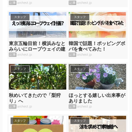
記事
archest.jp
記事
archest.jp
スタッフ
スタッフ
東京五輪目前！横浜みなと
韓国で話題！ポッピングボ
みらいにロープウェイの建
バを食べてみた！
設計画！？
記事
archest.jp
記事
archest.jp
スタッフ
スタッフ
秋めいてきたので「梨狩
ほっとする嬉しい出来事が
り」へ
ありました
記事
archest.jp
記事
archest.jp
スタッフ
スタッフ